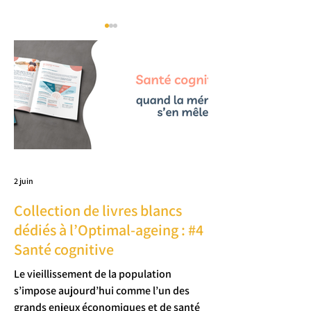
Poste à pourvoir :
Explorer les abys
Chargé(e) de
immersion en ap
développement
2 juin
commercial
Collection de livres blancs
dédiés à l’Optimal-ageing : #4
Santé cognitive
Le vieillissement de la population
s’impose aujourd’hui comme l’un des
grands enjeux économiques et de santé