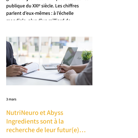
publique du XXIᵉ siècle. Les chiffres
parlent d’eux-mêmes : à l’échelle
mondiale, plus d’un milliard de
personnes auront plus de 60 ans d’ici
2050[1]. Cette transformation
démographique majeure soulève de
nombreuses questions, notamment en
matière de maintien de la santé et de la
qualité de vie tout au long du
vieillissement.
3 mars
NutriNeuro et Abyss
Ingredients sont à la
recherche de leur futur(e)