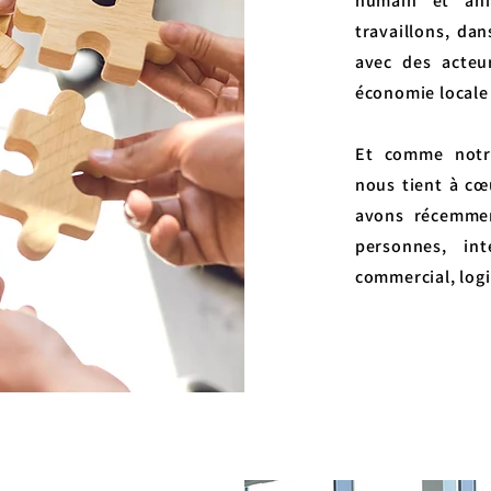
humain et ani
travaillons, da
avec des acteu
économie locale
Et comme notre
nous tient à cœ
avons récemme
personnes, in
commercial, logi