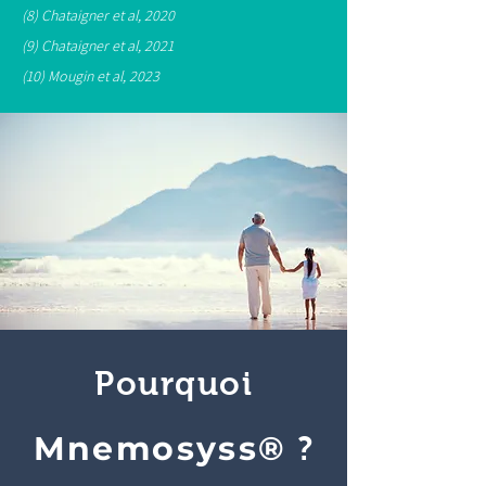
(8) Chataigner et al, 2020
(9) Chataigner et al, 2021
(10) Mougin et al, 2023
Pourquoi
Mnemosyss®
?