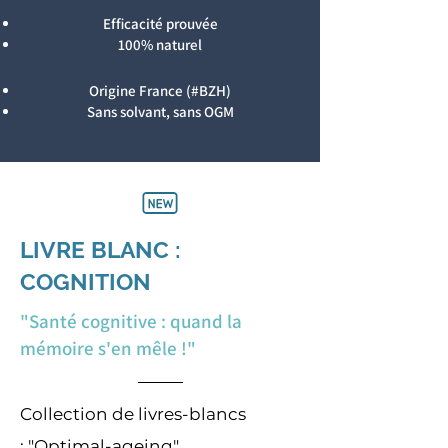
Efficacité prouvée
100% naturel
Origine France (#BZH)
Sans solvant, sans OGM
LIVRE BLANC :
COGNITION
"Santé cognitive : quand la
mémoire s'en mêle !"
Collection de livres-blancs
:
"Optimal-ageing"