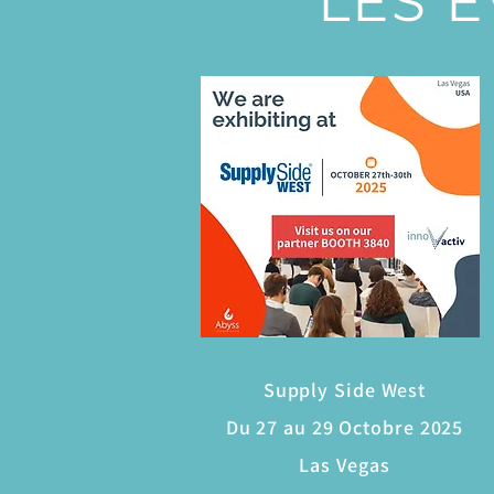
LES É
Supply Side West
Du 27 au 29 Octobre 2025
Las Vegas