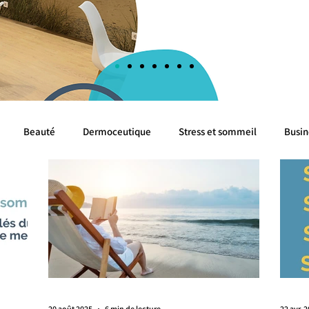
Beauté
Dermoceutique
Stress et sommeil
Busin
Evénements
Cognition
Algues
Mer
Cancer 
Livres Blancs
20 août 2025
6 min de lecture
22 avr. 