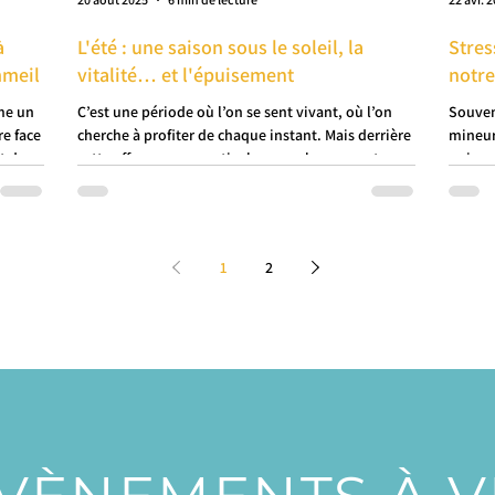
à
L'été : une saison sous le soleil, la
Stres
mmeil
vitalité… et l'épuisement
notre
mme un
C’est une période où l’on se sent vivant, où l’on
Souvent
re face
cherche à profiter de chaque instant. Mais derrière
mineur
et de
cette effervescence estivale, se cache souvent un
univers
lle est
rythme soutenu qui peut vite mener à un
qui peu
nté
épuisement physique et mental souvent sous-
hes
estimé.
1
2