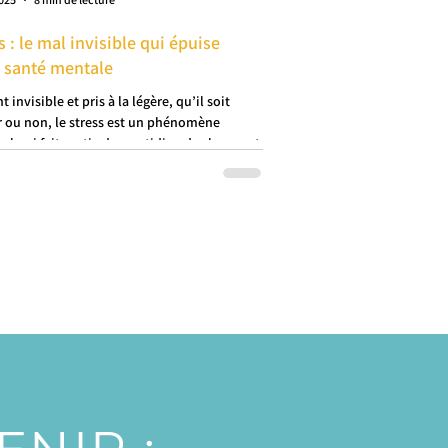
s : le mal invisible qui épuise
 santé mentale
 invisible et pris à la légère, qu’il soit
 ou non, le stress est un phénomène
el qui fait partie du quotidien de chacun et
t avoir un fort impact sur la santé mentale.