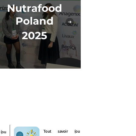
Nutrafood
In-Co
Poland
2
2025
Tout savoir (ou
(ou