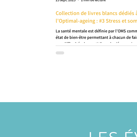
Collection de livres blancs dédiés 
l’Optimal-ageing : #3 Stress et so
La santé mentale est définie par l’OMS co
état de bien-être permettant à chacun de fai
aux difficultés du quotidien, de s’épanouir 
contribuer à la société. Longtemps taboue, e
aujourd’hui reconnue comme un enjeu de sa
publique majeur, touchant toutes les tranc
d’âge et milieux sociaux.