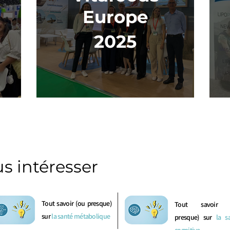
Europe
2025
us intéresser
Tout savoir (ou presque)
Tout savoir 
sur
la santé métabolique
presque) sur
la s
cognitive