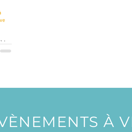
à
ive
ècle.
e
auront
ation
euses
ien de
du
VÈNEMENTS À VE