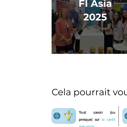
FI Asia
2025
Cela pourrait vo
Tout savoir (ou
presque) sur
la santé
articulaire