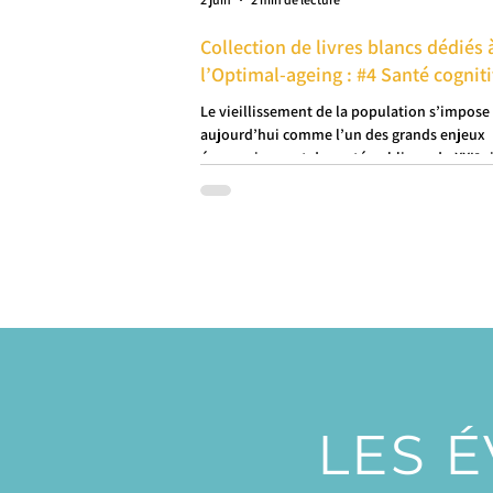
Collection de livres blancs dédiés 
l’Optimal-ageing : #4 Santé cognit
Le vieillissement de la population s’impose
aujourd’hui comme l’un des grands enjeux
économiques et de santé publique du XXIᵉ si
Les chiffres parlent d’eux-mêmes : à l’échell
mondiale, plus d’un milliard de personnes 
plus de 60 ans d’ici 2050[1]. Cette transform
démographique majeure soulève de nombr
questions, notamment en matière de maint
la santé et de la qualité de vie tout au long 
vieillissement.
LES É