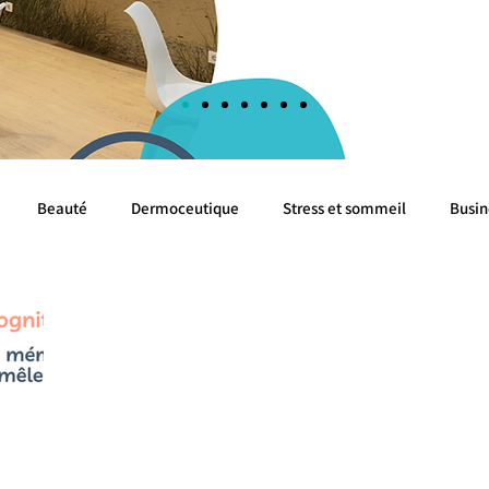
Beauté
Dermoceutique
Stress et sommeil
Busin
Evénements
Cognition
Algues
Mer
Cancer 
Livres Blancs