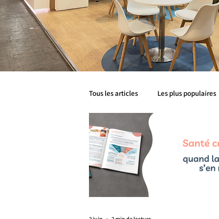
Tous les articles
Les plus populaires
Santé métabolique
Mobilité
Livre Blanc
Livre Blancs
2 juin
2 min de lecture