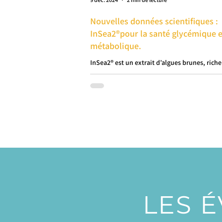
Nouvelles données scientifiques :
InSea2®pour la santé glycémique e
métabolique.
InSea2® est un extrait d’algues brunes, riche
polyphénols dont les bénéfices ont été
cliniquement prouvés sur la santé métaboli
LES É