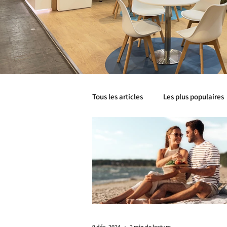
Tous les articles
Les plus populaires
Santé métabolique
Mobilité
Livre Blanc
Livre Blancs
9 déc. 2024
2 min de lecture