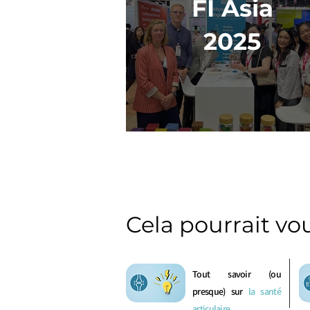
FI Asia
2025
Cela pourrait vo
Tout savoir (ou
presque) sur
la santé
articulaire