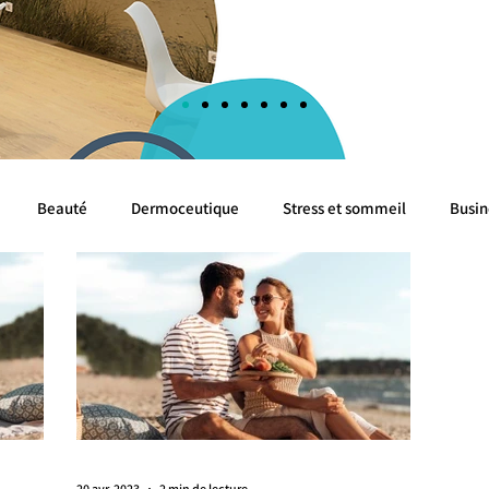
Beauté
Dermoceutique
Stress et sommeil
Busin
Evénements
Cognition
Algues
Mer
Cancer 
Livres Blancs
20 avr. 2023
2 min de lecture