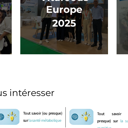
Europe
2025
us intéresser
Tout savoir (ou presque)
Tout savoir 
sur
la santé métabolique
presque) sur
la s
cognitive