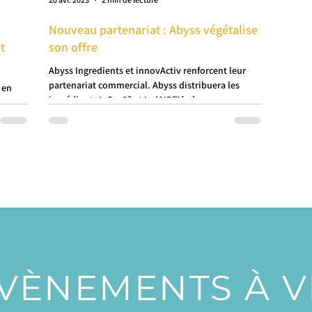
Nouveau partenariat : Abyss végétalise
t
son offre​
Abyss Ingredients et innovActiv renforcent leur
partenariat commercial. Abyss distribuera les
 en
ingrédients InSea2® et IodAID™ [...]
que.
VÈNEMENTS À VE