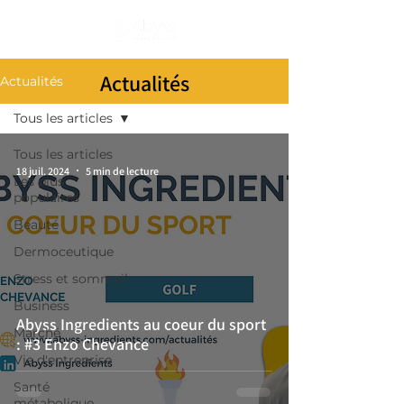
S'abonner
Actualités
Actualités
Tous les articles
Tous les articles
18 juil. 2024
5 min de lecture
Les plus
populaires
Beauté
Dermoceutique
Stress et sommeil
Business
Abyss Ingredients au coeur du sport
Marché
: #3 Enzo Chevance
Vie d'entreprise
Santé
métabolique