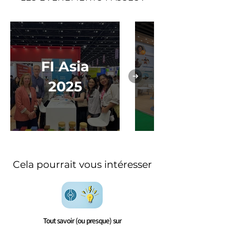
Vitafoods
FI Asia
Europe
2025
Cela pourrait vous intéresser
Tout savoir (ou presque) sur