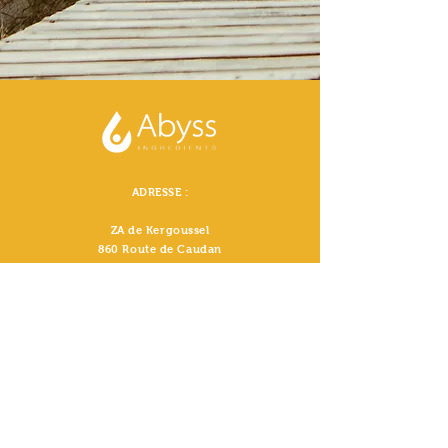
ADRESSE :
ZA de Kergoussel
860 Route de Caudan
56850 CAUDAN
FRANCE
CONTACT :
contact@abyss-ingredients.com